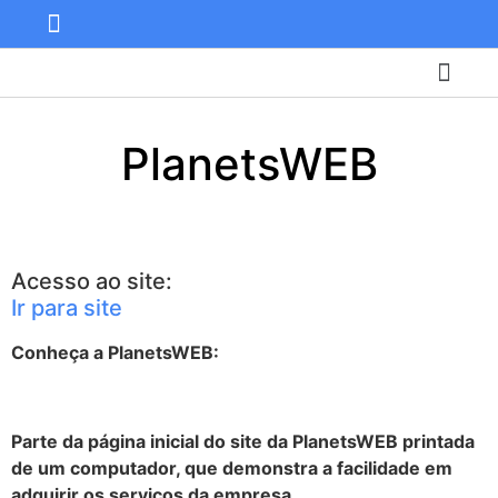
Central de ajuda
Área do cliente
Ver carrinho
PlanetsWEB
Acesso ao site:
Ir para site
Conheça a PlanetsWEB:
Parte da página inicial do site da PlanetsWEB printada
de um computador, que demonstra a facilidade em
adquirir os serviços da empresa.