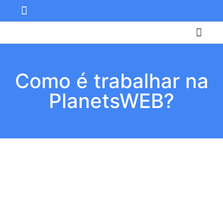
Central de ajuda
Área do cliente
Ver carrinho
Como é trabalhar na
PlanetsWEB?